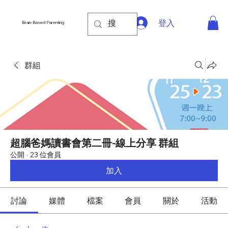
登入
Brain-Based Parenting
群組
超腦爸媽讀書會第二冊-線上分享 群組
公開
·
23 位會員
加入
討論
媒體
檔案
會員
關於
活動