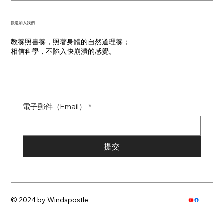
​歡迎加入我們
教養照書養，照著身體的自然道理養；
​相信科學，不陷入快崩潰的感覺。
電子郵件（Email）
*
提交
© 2024 by Windspostle