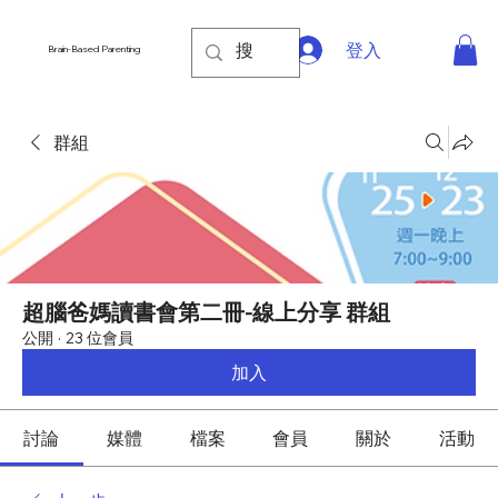
登入
Brain-Based Parenting
群組
超腦爸媽讀書會第二冊-線上分享 群組
公開
·
23 位會員
加入
討論
媒體
檔案
會員
關於
活動