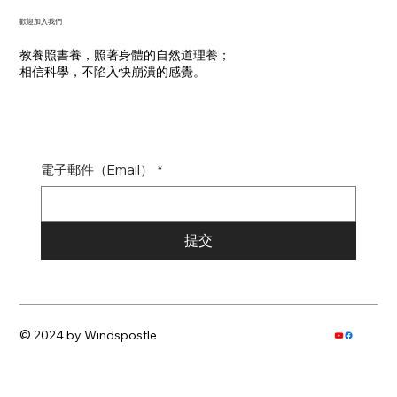
​歡迎加入我們
教養照書養，照著身體的自然道理養；
​相信科學，不陷入快崩潰的感覺。
電子郵件（Email）
*
提交
© 2024 by Windspostle