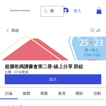
登入
Brain-Based Parenting
群組
超腦爸媽讀書會第二冊-線上分享 群組
公開
·
23 位會員
加入
討論
媒體
檔案
會員
關於
活動