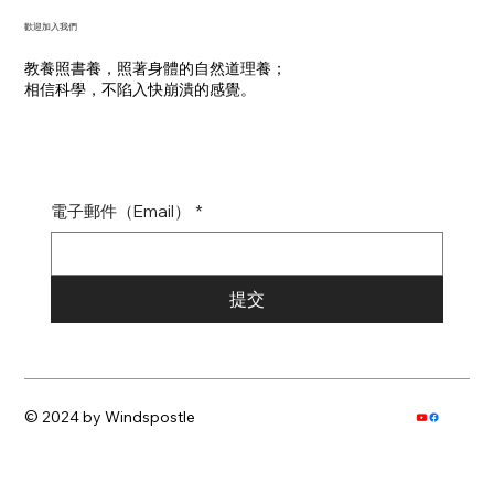
​歡迎加入我們
教養照書養，照著身體的自然道理養；
​相信科學，不陷入快崩潰的感覺。
電子郵件（Email）
*
提交
© 2024 by Windspostle