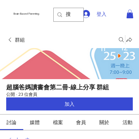
登入
Brain-Based Parenting
群組
超腦爸媽讀書會第二冊-線上分享 群組
公開
·
23 位會員
加入
討論
媒體
檔案
會員
關於
活動