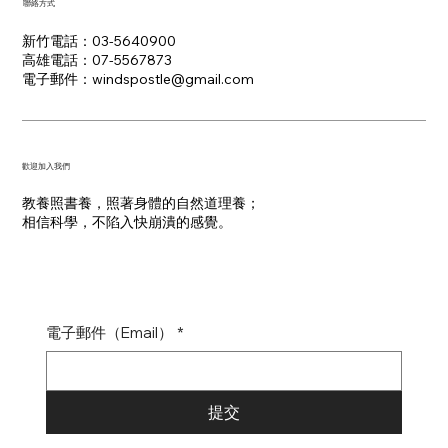
聯絡方式
新竹電話：03-5640900
高雄電話：07-5567873
電子郵件：​windspostle@gmail.com
​歡迎加入我們
教養照書養，照著身體的自然道理養；
​相信科學，不陷入快崩潰的感覺。
電子郵件（Email）
*
提交