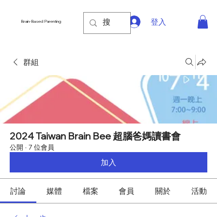
登入
Brain-Based Parenting
群組
2024 Taiwan Brain Bee 超腦爸媽讀書會
公開
·
7 位會員
加入
討論
媒體
檔案
會員
關於
活動