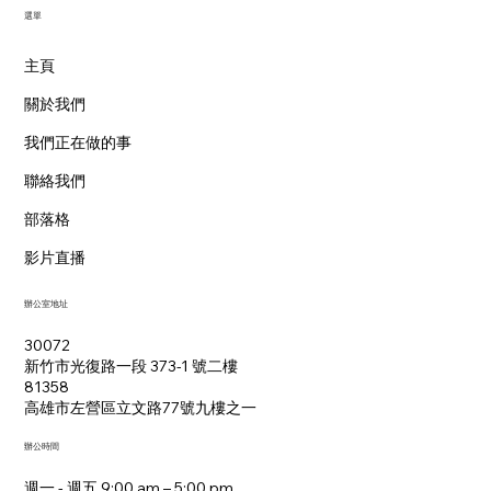
​選單
主頁
關於我們
我們正在做的事
聯絡我們
部落格
影片直播
辦公室地址
30072
新竹市光復路一段 373-1 號二樓
81358
​高雄市左營區立文路77號九樓之一
辦公時間
週一 - 週五 9:00 am – 5:00 pm