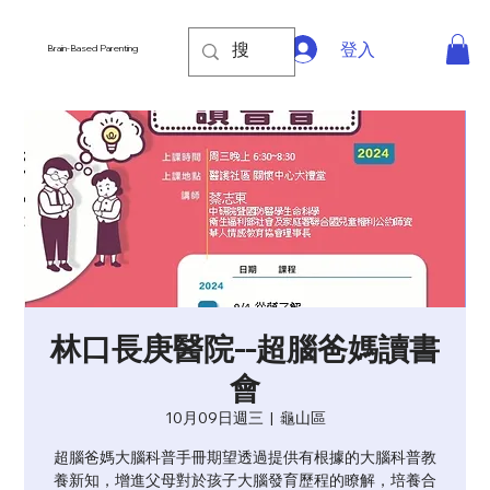
登入
Brain-Based Parenting
林口長庚醫院--超腦爸媽讀書
會
10月09日週三
  |  
龜山區
超腦爸媽大腦科普手冊期望透過提供有根據的大腦科普教
養新知，增進父母對於孩子大腦發育歷程的瞭解，培養合