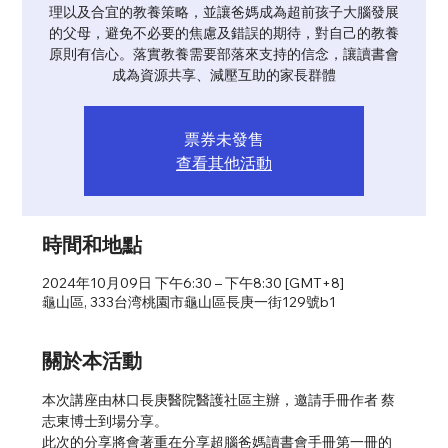
理以及合宜的教養策略，並讓爸媽成為超前孩子大腦發展
的父母，避免不必要的焦慮及錯誤的期待，對自己的教養
原則有信心。落實教養需要部落來支持的信念，讓讀書會
成為資源共享、減壓互助的家長群體
票券未發售
查看其他活動
時間和地點
2024年10月09日 下午6:30 – 下午8:30 [GMT+8]
龜山區, 333台湾桃園市龜山區長庚一街129號b1
關於本活動
本次講座由林口長庚醫院醫護社區主辦，邀請手冊作者 蔡
志東博士到場分享。
此次的分享將會著重在分享超腦爸媽讀書會手冊第一冊的