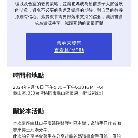
理以及合宜的教養策略，並讓爸媽成為超前孩子大腦發展
的父母，避免不必要的焦慮及錯誤的期待，對自己的教養
原則有信心。落實教養需要部落來支持的信念，讓讀書會
成為資源共享、減壓互助的家長群體
票券未發售
查看其他活動
時間和地點
2024年9月18日 下午6:30 – 下午8:30 [GMT+8]
龜山區, 333台湾桃園市龜山區長庚一街129號b1
關於本活動
本次講座由林口長庚醫院醫護社區主辦，邀請手冊作者 蔡
志東博士到場分享。
此次的分享將會著重在分享超腦爸媽讀書會手冊第一冊的