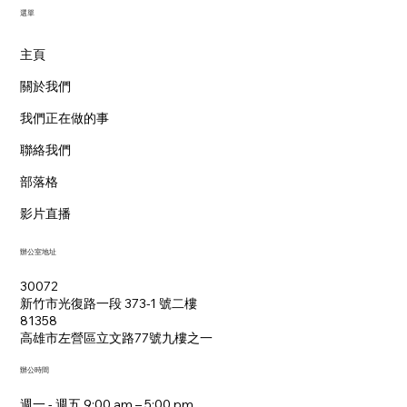
​選單
主頁
關於我們
我們正在做的事
聯絡我們
部落格
影片直播
辦公室地址
30072
新竹市光復路一段 373-1 號二樓
81358
​高雄市左營區立文路77號九樓之一
辦公時間
週一 - 週五 9:00 am – 5:00 pm