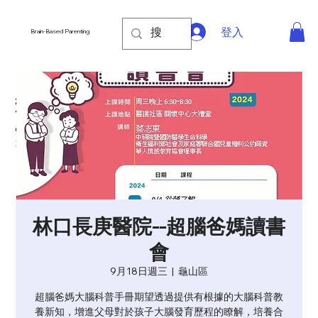
登入
Brain-Based Parenting
林口長庚醫院--超腦爸媽讀書
會
9月18日週三
  |  
龜山區
超腦爸媽大腦科普手冊期望透過提供有根據的大腦科普教
養新知，增進父母對於孩子大腦發育歷程的瞭解，培養合