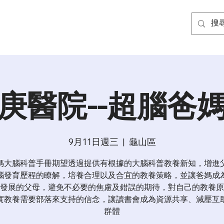
庚醫院--超腦爸
9月11日週三
  |  
龜山區
媽大腦科普手冊期望透過提供有根據的大腦科普教養新知，增進
腦發育歷程的瞭解，培養合理以及合宜的教養策略，並讓爸媽成
發展的父母，避免不必要的焦慮及錯誤的期待，對自己的教養原
實教養需要部落來支持的信念，讓讀書會成為資源共享、減壓互
群體