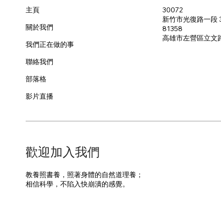
30072
主頁
新竹市光復路一段 3
關於我們
81358
​高雄市左營區立文
我們正在做的事
聯絡我們
部落格
影片直播
​歡迎加入我們
教養照書養，照著身體的自然道理養；
​相信科學，不陷入快崩潰的感覺。