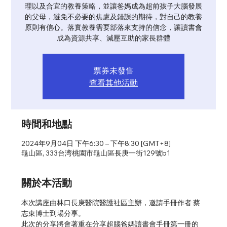
理以及合宜的教養策略，並讓爸媽成為超前孩子大腦發展
的父母，避免不必要的焦慮及錯誤的期待，對自己的教養
原則有信心。落實教養需要部落來支持的信念，讓讀書會
成為資源共享、減壓互助的家長群體
票券未發售
查看其他活動
時間和地點
2024年9月04日 下午6:30 – 下午8:30 [GMT+8]
龜山區, 333台湾桃園市龜山區長庚一街129號b1
關於本活動
本次講座由林口長庚醫院醫護社區主辦，邀請手冊作者 蔡
志東博士到場分享。
此次的分享將會著重在分享超腦爸媽讀書會手冊第一冊的