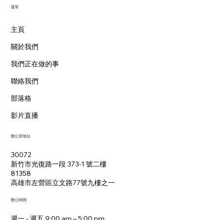
​選單
主頁
關於我們
我們正在做的事
聯絡我們
部落格
影片直播
辦公室地址
30072
新竹市光復路一段 373-1 號二樓
81358
​高雄市左營區立文路77號九樓之一
辦公時間
週一 - 週五 9:00 am – 5:00 pm