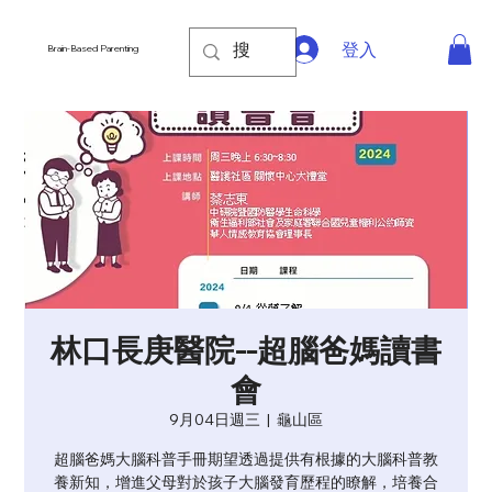
登入
Brain-Based Parenting
林口長庚醫院--超腦爸媽讀書
會
9月04日週三
  |  
龜山區
超腦爸媽大腦科普手冊期望透過提供有根據的大腦科普教
養新知，增進父母對於孩子大腦發育歷程的瞭解，培養合