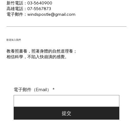
新竹電話：03-5640900
高雄電話：07-5567873
電子郵件：​windspostle@gmail.com
​歡迎加入我們
教養照書養，照著身體的自然道理養；
​相信科學，不陷入快崩潰的感覺。
電子郵件（Email）
*
提交