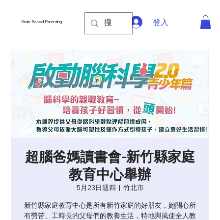
登入
Brain-Based Parenting
超腦爸媽讀書會-新竹縣家庭
教育中心舉辦
5月23日週四
  |  
竹北市
新竹縣家庭教育中心是所有新竹家庭的好朋友，她關心所
有勞苦、工時長的父母們的教養生活，特地與風使全人教