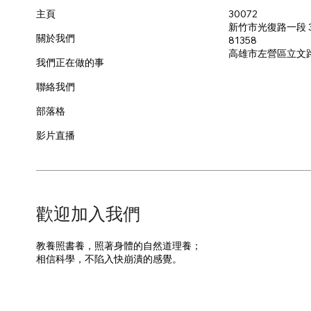
30072
主頁
新竹市光復路一段 3
關於我們
81358
​高雄市左營區立文
我們正在做的事
聯絡我們
部落格
影片直播
​歡迎加入我們
教養照書養，照著身體的自然道理養；
​相信科學，不陷入快崩潰的感覺。