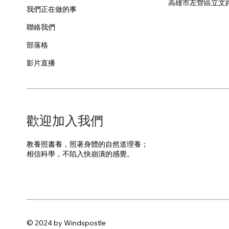
​高雄市左營區立文
我們正在做的事
聯絡我們
部落格
影片直播
​歡迎加入我們
教養照書養，照著身體的自然道理養；
​相信科學，不陷入快崩潰的感覺。
© 2024 by Windspostle