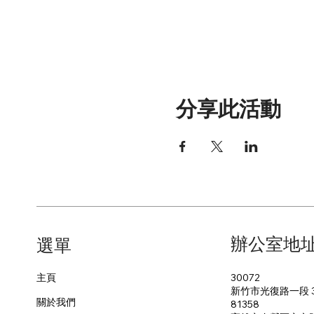
分享此活動
辦公室地
​選單
30072
主頁
新竹市光復路一段 3
關於我們
81358