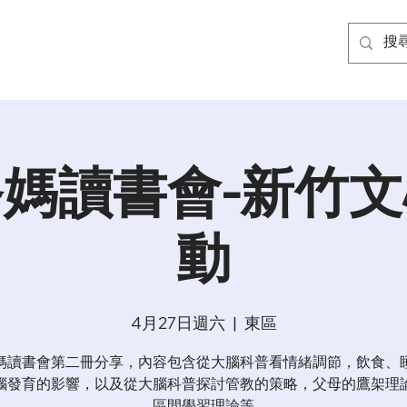
媽讀書會-新竹
動
4月27日週六
  |  
東區
媽讀書會第二冊分享，內容包含從大腦科普看情緒調節，飲食、
腦發育的影響，以及從大腦科普探討管教的策略，父母的鷹架理
區間學習理論等