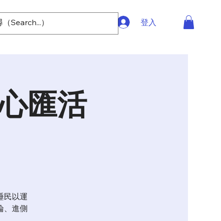
登入
文心匯活
睡民以運
論、進側