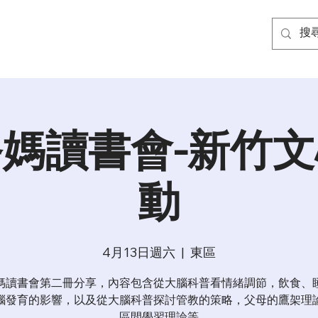
媽讀書會-新竹
動
4月13日週六
  |  
東區
媽讀書會第二冊分享，內容包含從大腦科普看情緒調節，飲食、
腦發育的影響，以及從大腦科普探討管教的策略，父母的鷹架理
區間學習理論等