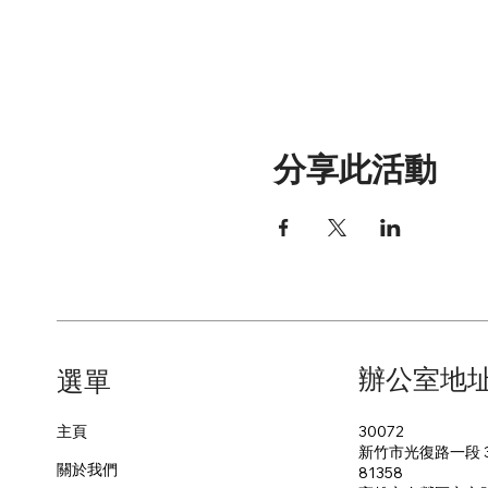
分享此活動
辦公室地
​選單
30072
主頁
新竹市光復路一段 3
關於我們
81358