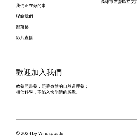
​高雄市左營區立文
我們正在做的事
聯絡我們
部落格
影片直播
​歡迎加入我們
教養照書養，照著身體的自然道理養；
​相信科學，不陷入快崩潰的感覺。
© 2024 by Windspostle