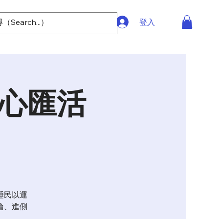
登入
文心匯活
睡民以運
論、進側