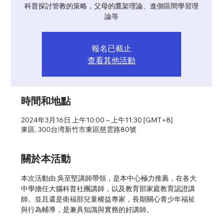
科普探討管教的策略，父母的鷹架理論、進側區間學習理
論等
報名已截止
查看其他活動
時間和地點
2024年3月16日 上午10:00 – 上午11:30 [GMT+8]
東區, 300台湾新竹市東區慈雲路80號
關於本活動
本次活動由 吳至堅講師帶領，是本中心極力推薦，在各大
中學擔任大腦科普社團講師，以及教育部家庭教育認證講
師。並且還是衛福部兒童權益專家，長期關心青少年福祉
與行為輔導，是兼具知識與實務的好講師。