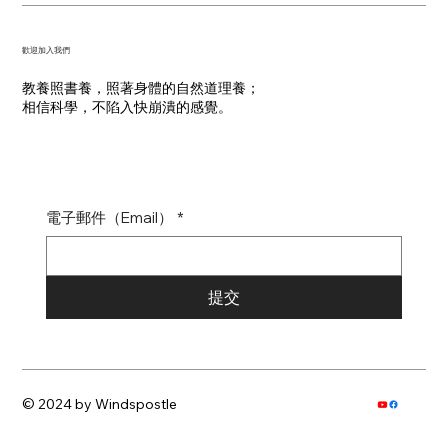
​歡迎加入我們
教養照書養，照著身體的自然道理養；
​相信科學，不陷入快崩潰的感覺。
電子郵件（Email）
*
提交
© 2024 by Windspostle