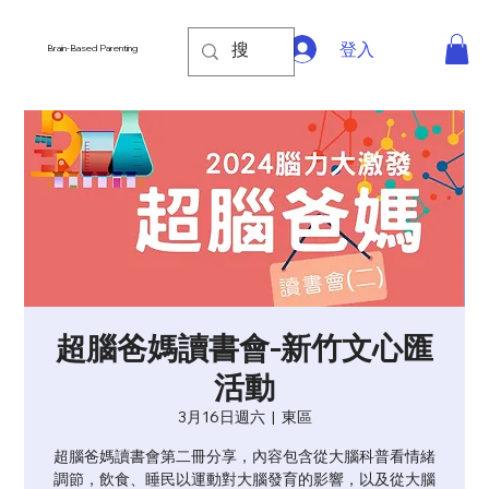
登入
Brain-Based Parenting
超腦爸媽讀書會-新竹文心匯
活動
3月16日週六
  |  
東區
超腦爸媽讀書會第二冊分享，內容包含從大腦科普看情緒
調節，飲食、睡民以運動對大腦發育的影響，以及從大腦