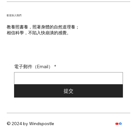
​歡迎加入我們
教養照書養，照著身體的自然道理養；
​相信科學，不陷入快崩潰的感覺。
電子郵件（Email）
*
提交
© 2024 by Windspostle