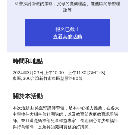
科普探討管教的策略，父母的鷹架理論、進側區間學習理
論等
報名已截止
查看其他活動
時間和地點
2024年3月09日 上午10:00 – 上午11:30 [GMT+8]
東區, 300台湾新竹市東區慈雲路80號
關於本活動
本次活動由 吳至堅講師帶領，是本中心極力推薦，在各大
中學擔任大腦科普社團講師，以及教育部家庭教育認證講
師。並且還是衛福部兒童權益專家，長期關心青少年福祉
與行為輔導，是兼具知識與實務的好講師。