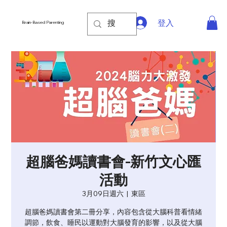
登入
Brain-Based Parenting
超腦爸媽讀書會-新竹文心匯
活動
3月09日週六
  |  
東區
超腦爸媽讀書會第二冊分享，內容包含從大腦科普看情緒
調節，飲食、睡民以運動對大腦發育的影響，以及從大腦