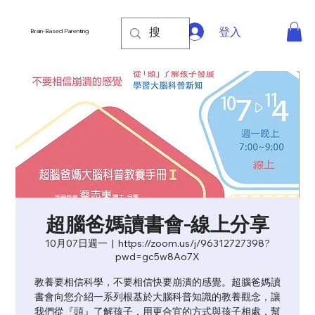
登入
Brain-Based Parenting
超腦爸媽讀書會-線上分享
10月07日週一
  |  
https://zoom.us/j/96312727398?
pwd=gc5w8Ao7X
教養要相信科學，不要相信快要崩潰的感覺。超腦爸媽讀
書會向您介紹一系列根基於大腦科普知識的教養觀念，讓
我們從『頭』了解孩子，用更合宜的方式與孩子相處，幫