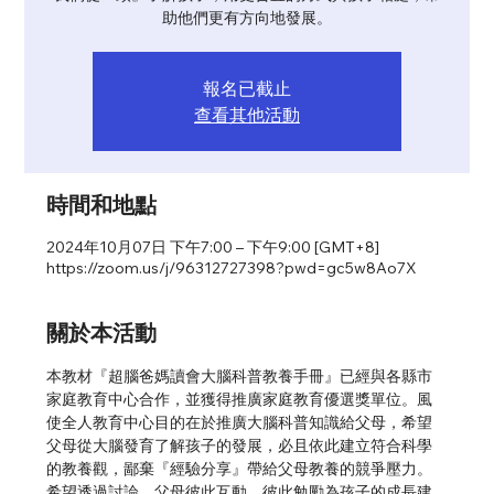
助他們更有方向地發展。
報名已截止
查看其他活動
時間和地點
2024年10月07日 下午7:00 – 下午9:00 [GMT+8]
https://zoom.us/j/96312727398?pwd=gc5w8Ao7X
關於本活動
本教材『超腦爸媽讀會大腦科普教養手冊』已經與各縣市
家庭教育中心合作，並獲得推廣家庭教育優選獎單位。風
使全人教育中心目的在於推廣大腦科普知識給父母，希望
父母從大腦發育了解孩子的發展，必且依此建立符合科學
的教養觀，鄙棄『經驗分享』帶給父母教養的競爭壓力。
希望透過討論，父母彼此互動，彼此勉勵為孩子的成長建