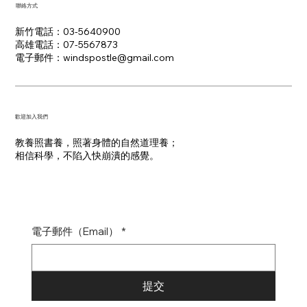
聯絡方式
新竹電話：03-5640900
高雄電話：07-5567873
電子郵件：​windspostle@gmail.com
​歡迎加入我們
教養照書養，照著身體的自然道理養；
​相信科學，不陷入快崩潰的感覺。
電子郵件（Email）
*
提交