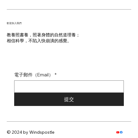
​歡迎加入我們
教養照書養，照著身體的自然道理養；
​相信科學，不陷入快崩潰的感覺。
電子郵件（Email）
*
提交
© 2024 by Windspostle