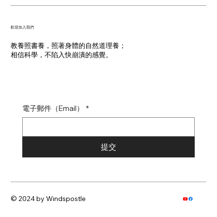
​歡迎加入我們
教養照書養，照著身體的自然道理養；
​相信科學，不陷入快崩潰的感覺。
電子郵件（Email）
*
提交
© 2024 by Windspostle