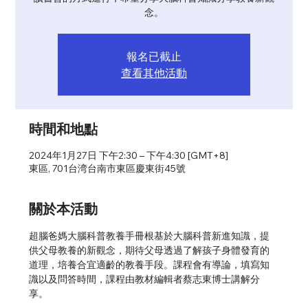
念。
報名已截止
查看其他活動
時間和地點
2024年1月27日 下午2:30 – 下午4:30 [GMT+8]
東區, 701台湾台南市東區慶東街45號
關於本活動
超腦爸媽大腦科普教養手冊根基於大腦科普新進知識，提
供父母教養的新觀念，期待父母透過了解孩子身體發育的
道理，培養合宜適齡的教養手段。課程會有導論，填寫知
識以及問答時間，課程由教材編輯者蔡志東博士講解分
享。