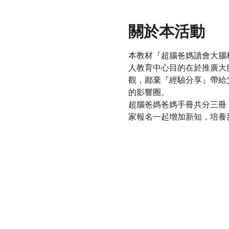
關於本活動
本教材『超腦爸媽讀會大腦
人教育中心目的在於推廣大
觀，鄙棄『經驗分享』帶給
的影響圈。
超腦爸媽爸媽手冊共分三冊
家報名一起增加新知，培養