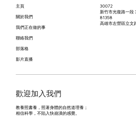
30072
主頁
新竹市光復路一段 3
關於我們
81358
​高雄市左營區立文
我們正在做的事
聯絡我們
部落格
影片直播
​歡迎加入我們
教養照書養，照著身體的自然道理養；
​相信科學，不陷入快崩潰的感覺。