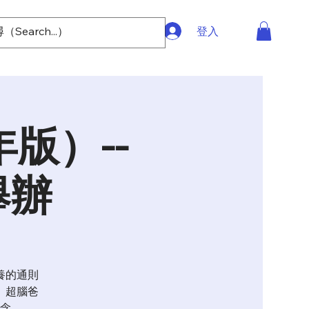
登入
版）--
舉辦
養的通則
。超腦爸
念。