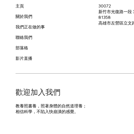
30072
主頁
新竹市光復路一段 3
關於我們
81358
​高雄市左營區立文
我們正在做的事
聯絡我們
部落格
影片直播
​歡迎加入我們
教養照書養，照著身體的自然道理養；
​相信科學，不陷入快崩潰的感覺。