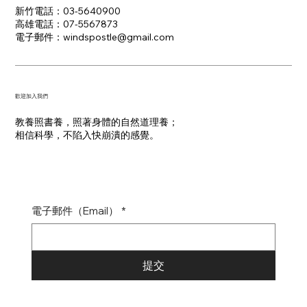
新竹電話：03-5640900
高雄電話：07-5567873
電子郵件：​windspostle@gmail.com
​歡迎加入我們
教養照書養，照著身體的自然道理養；
​相信科學，不陷入快崩潰的感覺。
電子郵件（Email）
*
提交