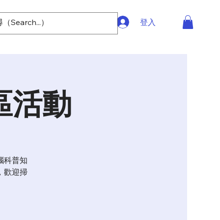
登入
區活動
腦科普知
，歡迎掃