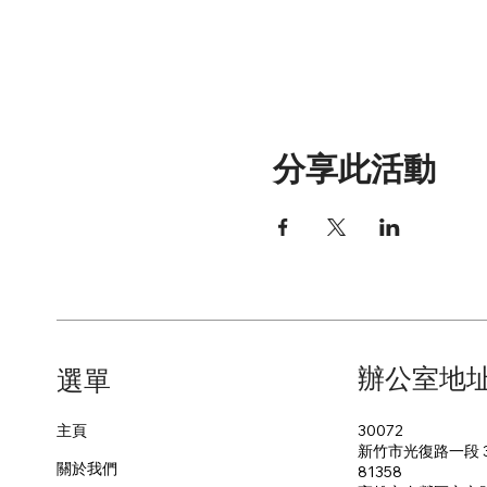
分享此活動
辦公室地
​選單
30072
主頁
新竹市光復路一段 3
關於我們
81358