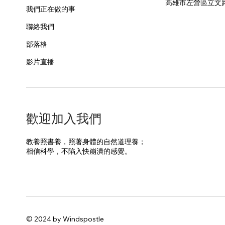
​高雄市左營區立文
我們正在做的事
聯絡我們
部落格
影片直播
​歡迎加入我們
教養照書養，照著身體的自然道理養；
​相信科學，不陷入快崩潰的感覺。
© 2024 by Windspostle