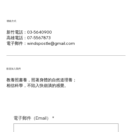
聯絡方式
新竹電話：03-5640900
高雄電話：07-5567873
電子郵件：​windspostle@gmail.com
​歡迎加入我們
教養照書養，照著身體的自然道理養；
​相信科學，不陷入快崩潰的感覺。
電子郵件（Email）
*