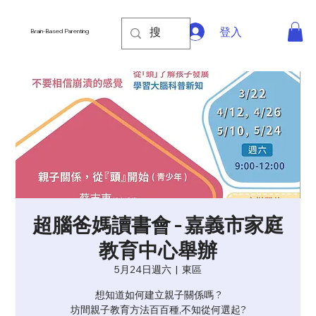
登入
Brain-Based Parenting
超腦爸媽讀書會 - 嘉義市家庭
教育中心舉辦
5月24日週六
  |  
東區
想知道如何建立親子關係嗎 ?
坊間親子教育方法百百種,不知從何選起?