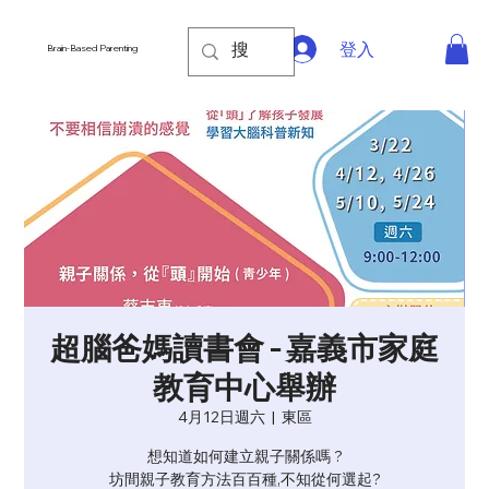
登入
Brain-Based Parenting
超腦爸媽讀書會 - 嘉義市家庭
教育中心舉辦
4月12日週六
  |  
東區
想知道如何建立親子關係嗎 ?
坊間親子教育方法百百種,不知從何選起?