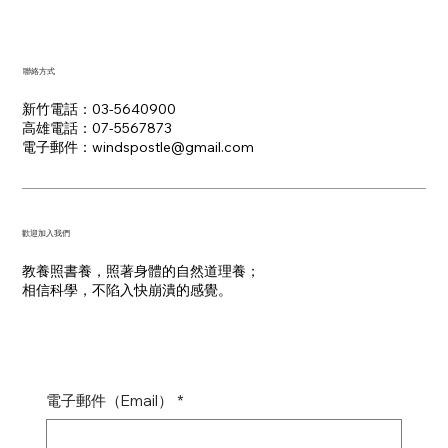
聯絡方式
新竹電話：03-5640900
高雄電話：07-5567873
電子郵件：​windspostle@gmail.com
​歡迎加入我們
教養照書養，照著身體的自然道理養；
​相信科學，不陷入快崩潰的感覺。
電子郵件（Email）
*