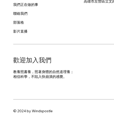
​高雄市左營區立文
我們正在做的事
聯絡我們
部落格
影片直播
​歡迎加入我們
教養照書養，照著身體的自然道理養；
​相信科學，不陷入快崩潰的感覺。
© 2024 by Windspostle