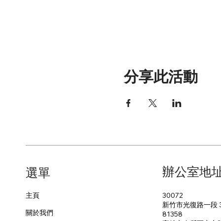
分享此活動
辦公室地
​選單
30072
主頁
新竹市光復路一段 3
關於我們
81358