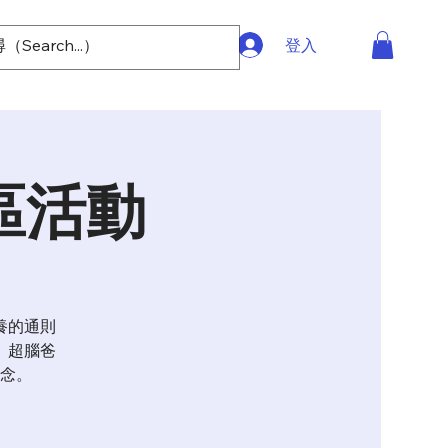
登入
區活動
養的通則
。超腦爸
念。