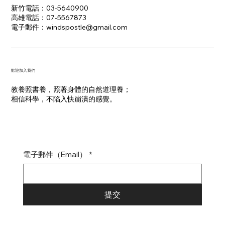
新竹電話：03-5640900
高雄電話：07-5567873
電子郵件：​windspostle@gmail.com
​歡迎加入我們
教養照書養，照著身體的自然道理養；
​相信科學，不陷入快崩潰的感覺。
電子郵件（Email）
*
提交