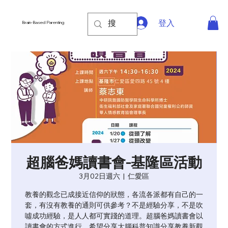
登入
Brain-Based Parenting
超腦爸媽讀書會-基隆區活動
3月02日週六
  |  
仁愛區
教養的觀念已成接近信仰的狀態，各流各派都有自己的一
套，有沒有教養的通則可供參考？不是經驗分享，不是吹
噓成功經驗，是人人都可實踐的道理。超腦爸媽讀書會以
讀書會的方式進行，希望分享大腦科普知識分享教養新觀