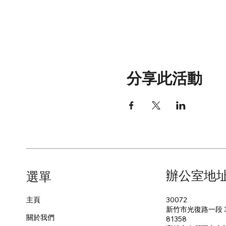
分享此活動
辦公室地
​選單
30072
主頁
新竹市光復路一段 3
關於我們
81358