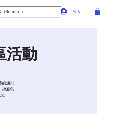
登入
區活動
養的通則
。超腦爸
念。