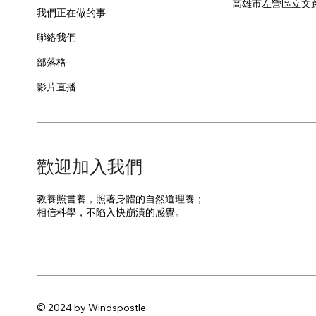
​高雄市左營區立文
我們正在做的事
聯絡我們
部落格
影片直播
​歡迎加入我們
教養照書養，照著身體的自然道理養；
​相信科學，不陷入快崩潰的感覺。
© 2024 by Windspostle