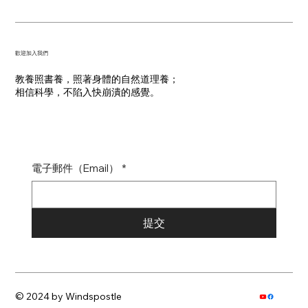
​歡迎加入我們
教養照書養，照著身體的自然道理養；
​相信科學，不陷入快崩潰的感覺。
電子郵件（Email）
*
提交
© 2024 by Windspostle