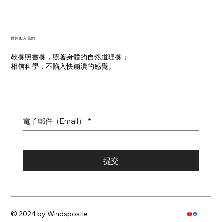
​歡迎加入我們
教養照書養，照著身體的自然道理養；
​相信科學，不陷入快崩潰的感覺。
電子郵件（Email）
*
提交
© 2024 by Windspostle