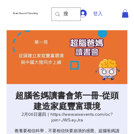
登入
Brain-Based Parenting
超腦爸媽讀書會第一冊-從頭
建造家庭豐富環境
2月06日週四
  |  
https://www.wixevents.com/oc?
join=JWS.eyJra
教養要相信科學，不要相信快要崩潰的感覺。超腦爸媽讀