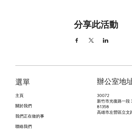
分享此活動
辦公室地
​選單
30072
主頁
新竹市光復路一段 3
關於我們
81358
​高雄市左營區立文
我們正在做的事
聯絡我們