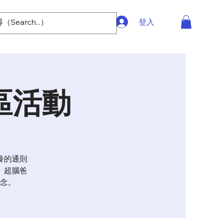
登入
區活動
養的通則
。超腦爸
念。