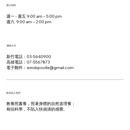
辦公時間
週一 - 週五 9:00 am – 5:00 pm
週六 9:00 am – 2:00 pm​
聯絡方式
新竹電話：03-5640900
高雄電話：07-5567873
電子郵件：​windspostle@gmail.com
​歡迎加入我們
教養照書養，照著身體的自然道理養；
​相信科學，不陷入快崩潰的感覺。