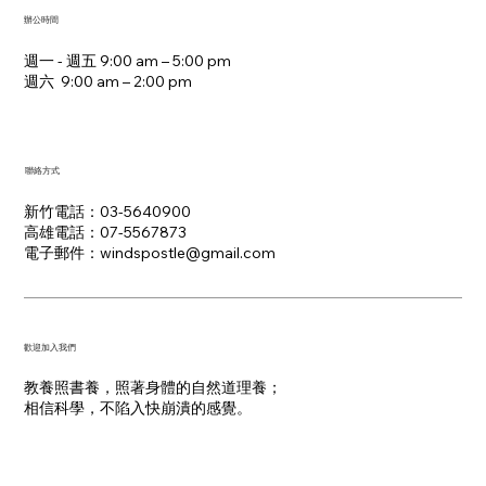
辦公時間
週一 - 週五 9:00 am – 5:00 pm
週六 9:00 am – 2:00 pm​
聯絡方式
新竹電話：03-5640900
高雄電話：07-5567873
電子郵件：​windspostle@gmail.com
​歡迎加入我們
教養照書養，照著身體的自然道理養；
​相信科學，不陷入快崩潰的感覺。