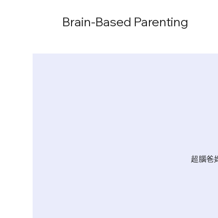
Brain-Based Parenting
超腦爸