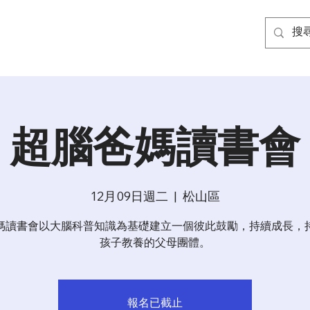
超腦爸媽讀書會
12月09日週二
  |  
松山區
媽讀書會以大腦科普知識為基礎建立一個彼此鼓勵，持續成長，
報名已截止