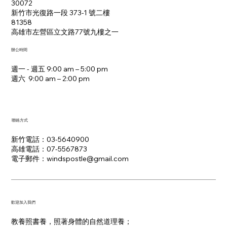
30072
新竹市光復路一段 373-1 號二樓
81358
​高雄市左營區立文路77號九樓之一
辦公時間
週一 - 週五 9:00 am – 5:00 pm
週六 9:00 am – 2:00 pm​
聯絡方式
新竹電話：03-5640900
高雄電話：07-5567873
電子郵件：​windspostle@gmail.com
​歡迎加入我們
教養照書養，照著身體的自然道理養；