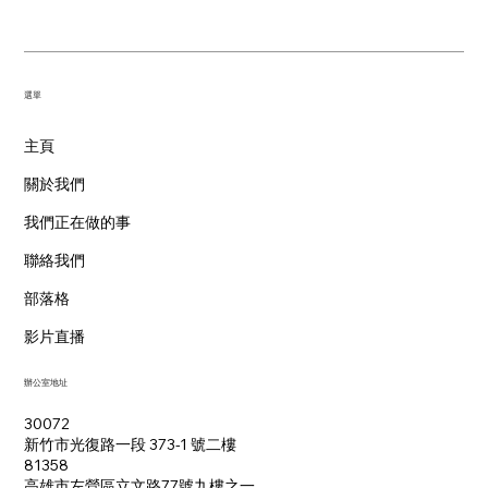
​選單
主頁
關於我們
我們正在做的事
聯絡我們
部落格
影片直播
辦公室地址
30072
新竹市光復路一段 373-1 號二樓
81358
​高雄市左營區立文路77號九樓之一