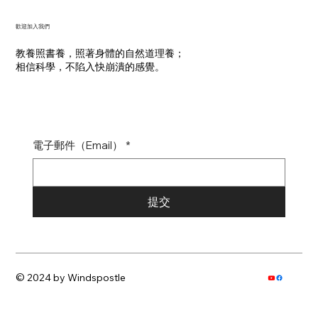
​歡迎加入我們
教養照書養，照著身體的自然道理養；
​相信科學，不陷入快崩潰的感覺。
電子郵件（Email）
*
提交
© 2024 by Windspostle