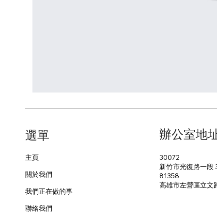
辦公室地
​選單
30072
主頁
新竹市光復路一段 3
關於我們
81358
​高雄市左營區立文
我們正在做的事
聯絡我們