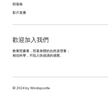
部落格
影片直播
​歡迎加入我們
教養照書養，照著身體的自然道理養；
​相信科學，不陷入快崩潰的感覺。
© 2024 by Windspostle