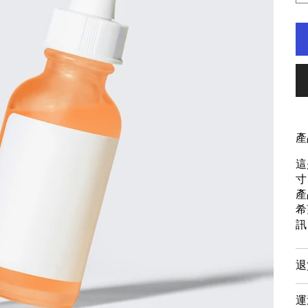
產
這
寸
產
希
訊
退
運