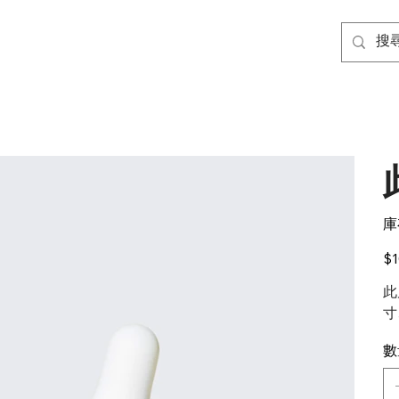
庫
價
$1
格
此
寸
數