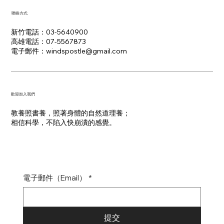
聯絡方式
新竹電話：03-5640900
高雄電話：07-5567873
電子郵件：​windspostle@gmail.com
​歡迎加入我們
教養照書養，照著身體的自然道理養；
​相信科學，不陷入快崩潰的感覺。
電子郵件（Email）
*
提交