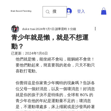
登入
Brain-Based Parenting
duke tsai
2024年1月1日
讀畢需時 3 分鐘
青少年就是懶，就是不想運
動？
已更新：
2024年1月6日
他們就是懶，能坐絕不會站，能躺絕不會坐！
要他們動起來，簡直要我的老命，只天不動只
喜歡打電動。
你覺得這是你家青少年獨特的現象嗎？告訴各
位父母一個好消息，以及一個壞消息！好消息
就是你的孩子決不是特殊的，全球有 80% 的
青少年在他的年紀是運動量不足的；壞消息
是，不運動壞處多，床上殭屍或是沙發馬鈴薯