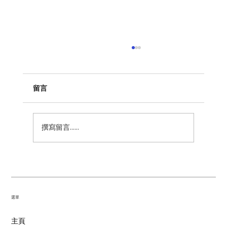
留言
青少年情緒放大鏡
撰寫留言......
​選單
主頁