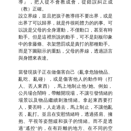
導』，把人從不會教成會，從錯誤糾正成
（教）正確。
設立界線，並且把孩子教導得不要出界，或是
出界了可以歸界，就是件很耗體力的的事。可
以說是父母的全身運動，不僅動口，甚至有時
動手。但是這裡所說的動手，可不是刻板印象
中的拿藤條、衣架懲罰或是責打的那種動手。
而是下圖顯示的重點，父母的界線，透過語言
與身體來表達。
當發現孩子正在做傷害自己（亂拿危險物品、
亂吃、亂碰），或是傷害他人的動作時（打
人、丟人東西），馬上地制止他/她。例如，
公共場合鬧時，帶離開現場，不讓引發情緒的
場景以及物品繼續刺激情緒。拿起東西要打
人，要丟時，人走過去，馬上制止，不讓他亂
丟，亂打。並且在安慰情緒時，透過搭肩、擁
抱、平視等姿態緩和孩子的情緒。而不是透
過”遙控“的，在有距離的地方、在不同的空