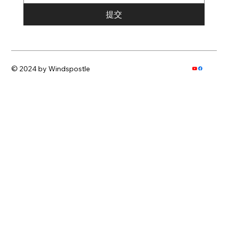
提交
© 2024 by Windspostle