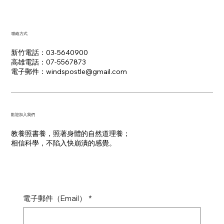
聯絡方式
新竹電話：03-5640900
高雄電話：07-5567873
電子郵件：​windspostle@gmail.com
​歡迎加入我們
教養照書養，照著身體的自然道理養；
​相信科學，不陷入快崩潰的感覺。
電子郵件（Email）
*