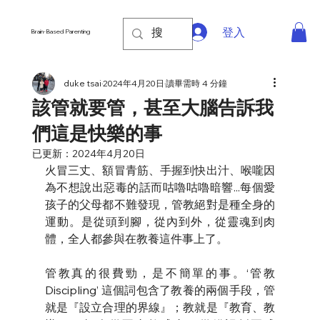
登入
Brain-Based Parenting
duke tsai
2024年4月20日
讀畢需時 4 分鐘
該管就要管，甚至大腦告訴我
們這是快樂的事
已更新：
2024年4月20日
火冒三丈、額冒青筋、手握到快出汁、喉嚨因
為不想說出惡毒的話而咕嚕咕嚕暗響...每個愛
孩子的父母都不難發現，管教絕對是種全身的
運動。是從頭到腳，從內到外，從靈魂到肉
體，全人都參與在教養這件事上了。
管教真的很費勁，是不簡單的事。‘管教 
Discipling’ 這個詞包含了教養的兩個手段，管
就是『設立合理的界線』；教就是『教育、教