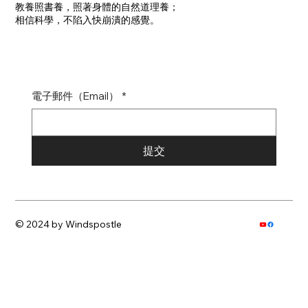
教養照書養，照著身體的自然道理養；
​相信科學，不陷入快崩潰的感覺。
電子郵件（Email）
*
提交
© 2024 by Windspostle