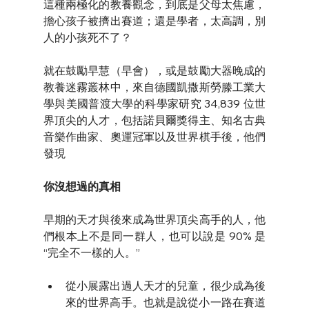
這種兩極化的教養觀念，到底是父母太焦慮，
擔心孩子被擠出賽道；還是學者，太高調，別
人的小孩死不了？
就在鼓勵早慧（早會），或是鼓勵大器晚成的
教養迷霧叢林中，來自德國凱撒斯勞滕工業大
學與美國普渡大學的科學家研究 34,839 位世
界頂尖的人才，包括諾貝爾獎得主、知名古典
音樂作曲家、奧運冠軍以及世界棋手後，他們
發現
你沒想過的真相
早期的天才與後來成為世界頂尖高手的人，他
們根本上不是同一群人，也可以說是 90% 是
“完全不一樣的人。”
從小展露出過人天才的兒童，很少成為後
來的世界高手。也就是說從小一路在賽道