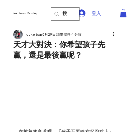
登入
Brain-Based Parenting
duke tsai
5月29日
讀畢需時 4 分鐘
天才大對決：你希望孩子先
贏，還是最後贏呢？
在教養的賽道裡，『孩子不要輸在起跑點上』