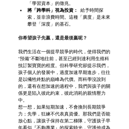
「學習資本」的徵兆。
將「跨學科」視為投資：
  給予時間探
索，並非浪費時間。這種「廣度」是未來
攀登「深度」的基石。
你希望孩子先贏，還是最後贏呢？
我們生活在一個提早競爭的時代，使得我們的
“預備”不斷地往前，甚至已經到達利用生殖科
技訂製寶寶的程度。但科學研究卻提示我們，
孩子個人的發展中，過度加速早期進步，往往
是以犧牲終點的巔峰為代價。而科學沒說到
的，還有在想加速的過程中，我們與孩子的關
係更是陷入彼此約束，彼此消耗的親情壓力
中。
想一想，如果短期加速，不會換到長期競爭
力；先學，狂練不代表真資優。那我們是否能
放心點，讓孩子保持在第二梯隊，守護孩子早
年看似『不夠專業』的探索時光，守護他成為