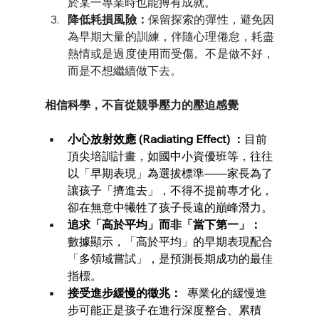
於某一專業時也能搏有成就。
降低耗損風險：
保留探索的彈性，避免因
為早期大量的訓練，伴隨心理倦怠，耗盡
熱情或是過度使用而受傷。不是做不好，
而是不想繼續做下去。
相信科學，不盲從競爭壓力的壓迫感覺 
小心放射效應 (Radiating Effect) ：
目前
頂尖培訓計畫，如國中小資優班等，往往
以「早期表現」為選拔標準——家長為了
讓孩子「擠進去」，不得不提前專才化，
卻在無意中犧牲了孩子長遠的巔峰潛力。
追求「高於平均」而非「當下第一」：
數據顯示，「高於平均」的早期表現配合
「多領域嘗試」，是預測長期成功的最佳
指標。
接受進步緩慢的徵兆：
  專業化的緩慢進
步可能正是孩子在進行深度整合、累積