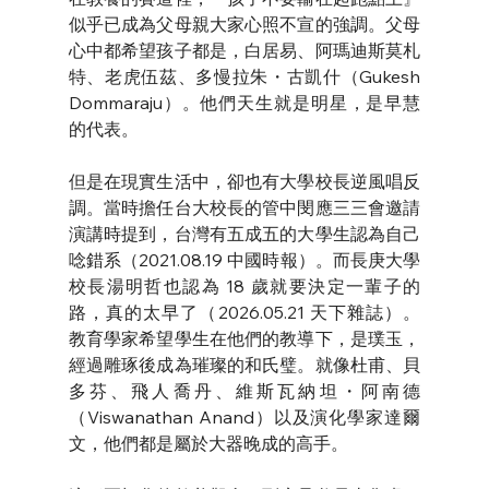
似乎已成為父母親大家心照不宣的強調。父母
心中都希望孩子都是，白居易、阿瑪迪斯莫札
特、老虎伍茲、多慢拉朱・古凱什（Gukesh 
Dommaraju）。他們天生就是明星，是早慧
的代表。
但是在現實生活中，卻也有大學校長逆風唱反
調。當時擔任台大校長的管中閔應三三會邀請
演講時提到，台灣有五成五的大學生認為自己
唸錯系（2021.08.19 中國時報）。而長庚大學
校長湯明哲也認為 18 歲就要決定一輩子的
路，真的太早了（2026.05.21 天下雜誌）。
教育學家希望學生在他們的教導下，是璞玉，
經過雕琢後成為璀璨的和氏璧。就像杜甫、貝
多芬、飛人喬丹、維斯瓦納坦・阿南德
（Viswanathan Anand）以及演化學家達爾
文，他們都是屬於大器晚成的高手。