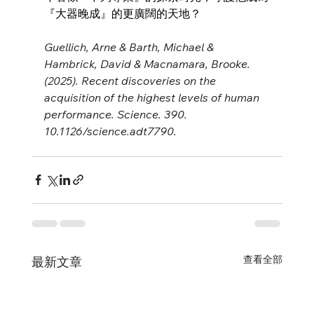
『大器晚成』的更廣闊的天地？
Guellich, Arne & Barth, Michael & 
Hambrick, David & Macnamara, Brooke. 
(2025). Recent discoveries on the 
acquisition of the highest levels of human 
performance. Science. 390. 
10.1126/science.adt7790.
查看全部
最新文章