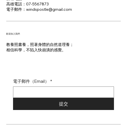
高雄電話：07-5567873
電子郵件：​windspostle@gmail.com
​歡迎加入我們
教養照書養，照著身體的自然道理養；
​相信科學，不陷入快崩潰的感覺。
電子郵件（Email）
*
提交