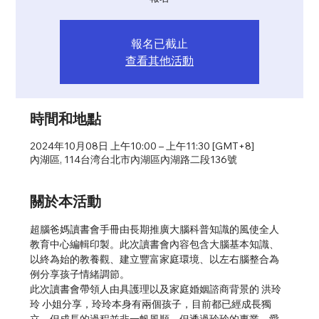
報名已截止
查看其他活動
時間和地點
2024年10月08日 上午10:00 – 上午11:30 [GMT+8]
內湖區, 114台湾台北市內湖區內湖路二段136號
關於本活動
超腦爸媽讀書會手冊由長期推廣大腦科普知識的風使全人
教育中心編輯印製。此次讀書會內容包含大腦基本知識、
以終為始的教養觀、建立豐富家庭環境、以左右腦整合為
例分享孩子情緒調節。
此次讀書會帶領人由具護理以及家庭婚姻諮商背景的 洪玲
玲 小姐分享，玲玲本身有兩個孩子，目前都已經成長獨