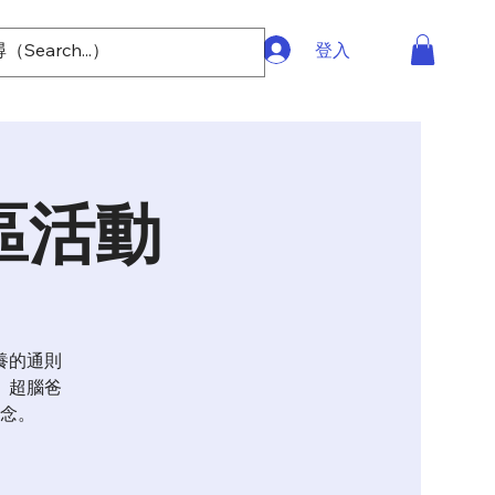
登入
區活動
養的通則
。超腦爸
念。