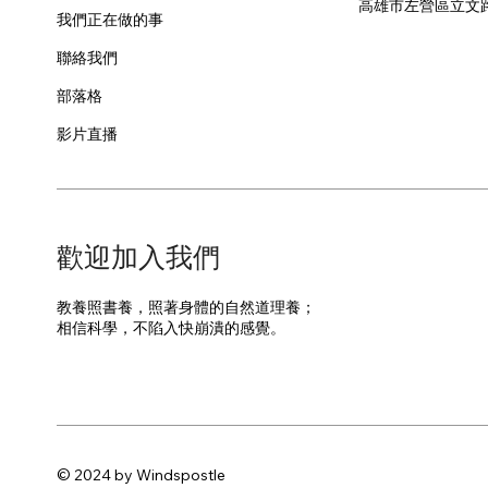
​高雄市左營區立文
我們正在做的事
聯絡我們
部落格
影片直播
​歡迎加入我們
教養照書養，照著身體的自然道理養；
​相信科學，不陷入快崩潰的感覺。
© 2024 by Windspostle