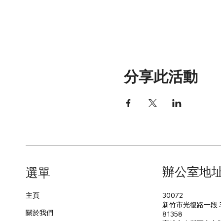
分享此活動
辦公室地
​選單
30072
主頁
新竹市光復路一段 3
關於我們
81358