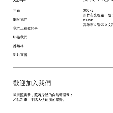
30072
主頁
新竹市光復路一段 3
關於我們
81358
​高雄市左營區立文
我們正在做的事
聯絡我們
部落格
影片直播
​歡迎加入我們
教養照書養，照著身體的自然道理養；
​相信科學，不陷入快崩潰的感覺。