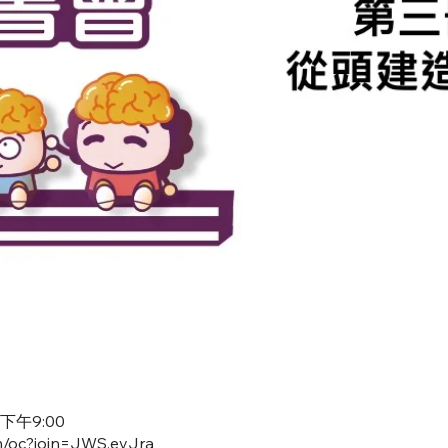
 下午9:00
m/oc?join=JWS.eyJra