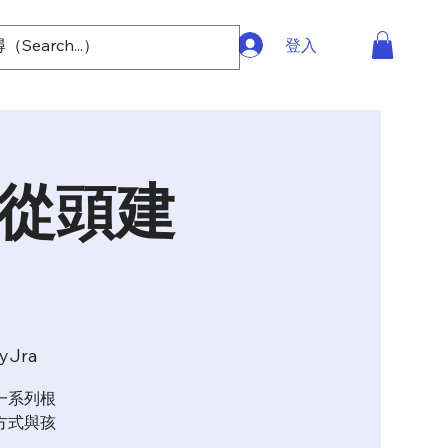
登入
-從頭建
eyJra
一系列根
方式與孩