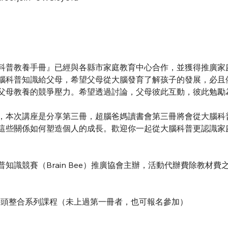
科普教養手冊』已經與各縣市家庭教育中心合作，並獲得推廣家
腦科普知識給父母，希望父母從大腦發育了解孩子的發展，必且
父母教養的競爭壓力。希望透過討論，父母彼此互動，彼此勉勵
，本次講座是分享第三冊，超腦爸媽讀書會第三冊將會從大腦科
這些關係如何塑造個人的成長。歡迎你一起從大腦科普更認識家
知識競賽（Brain Bee）推廣協會主辦，活動代辦費除教材
從頭整合系列課程（未上過第一冊者，也可報名參加）