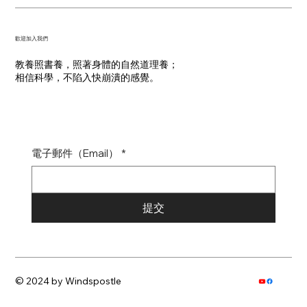
​歡迎加入我們
教養照書養，照著身體的自然道理養；
​相信科學，不陷入快崩潰的感覺。
電子郵件（Email）
*
提交
© 2024 by Windspostle